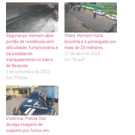
Segurança: Homem abre
Vídeo: Homem furta
portão de residência sem
bicicleta e é perseguido por
dificuldade, furta bicicleta e
mais de 20 militares.
sai pedalando
21 de abril de 2023
tranquilamente no bairro
Em "Brasil"
de Neópolis
3 de setembro de 2023
Em "Polícia"
Violência: Polícia Civil
divulga imagens de
suspeito por furtos em