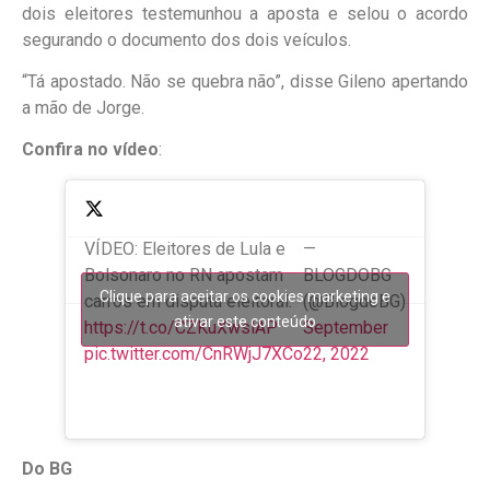
dois eleitores testemunhou a aposta e selou o acordo
segurando o documento dos dois veículos.
“Tá apostado. Não se quebra não”, disse Gileno apertando
a mão de Jorge.
Confira no vídeo
:
VÍDEO: Eleitores de Lula e
—
Bolsonaro no RN apostam
BLOGDOBG
Clique para aceitar os cookies marketing e
carros em disputa eleitoral.
(@BlogdoBG)
ativar este conteúdo
https://t.co/CZKuXwslAP
September
pic.twitter.com/CnRWjJ7XCo
22, 2022
Do BG