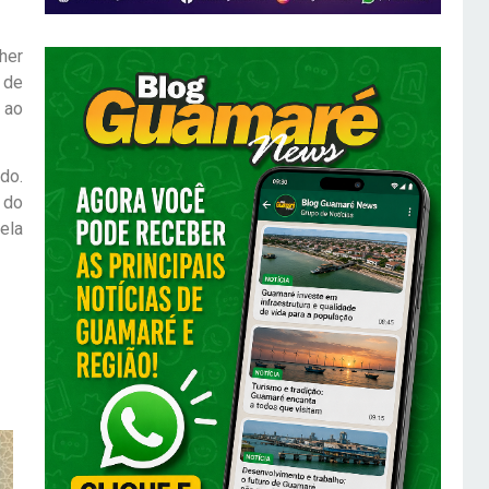
her
 de
 ao
do.
 do
ela