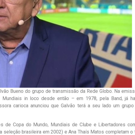
alvão Bueno do grupo de transmissão da Rede Globo. Na emiss
 Mundiais in loco desde então – em 1978, pela Band, já ha
issora carioca anunciou que Galvão terá a seu lado um grupo
ões de Copa do Mundo, Mundiais de Clube e Libertadores co
 seleção brasileira em 2002) e Ana Thaís Matos completam o t