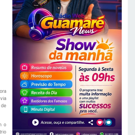
ora
via
 de
m o
rio