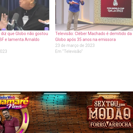
o diz que Globo não gostou
Televisão: Cléber Machado é demitido da
BF e lamenta Arnaldo
Globo após 35 anos na emissora
23 de março de 2023
2023
Em "Televisão"