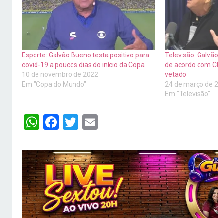
Esporte: Galvão Bueno testa positivo para
Televisão: Galvã
covid-19 a poucos dias do início da Copa
de acordo com C
10 de novembro de 2022
vetado
Em "Copa do Mundo"
24 de março de 
Em "Televisão"
WhatsApp
Facebook
Twitter
Email