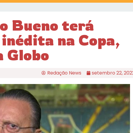
ão Bueno terá
 inédita na Copa,
a Globo
Redação News
setembro 22, 202