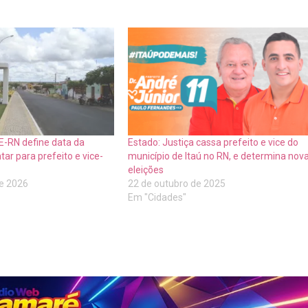
E-RN define data da
Estado: Justiça cassa prefeito e vice do
ar para prefeito e vice-
município de Itaú no RN, e determina nov
eleições
de 2026
22 de outubro de 2025
Em "Cidades"