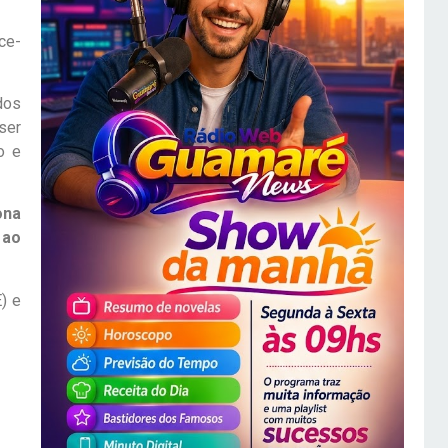
ce-
dos
ser
o e
ona
 ao
) e