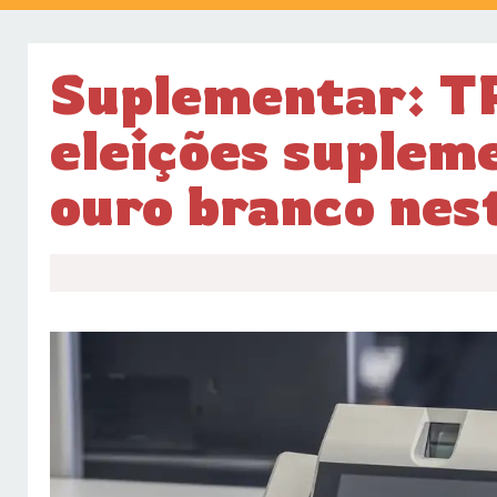
Suplementar: TR
eleições suplem
ouro branco nes