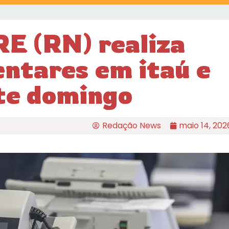
E (RN) realiza
entares em itaú e
te domingo
Redação News
maio 14, 202