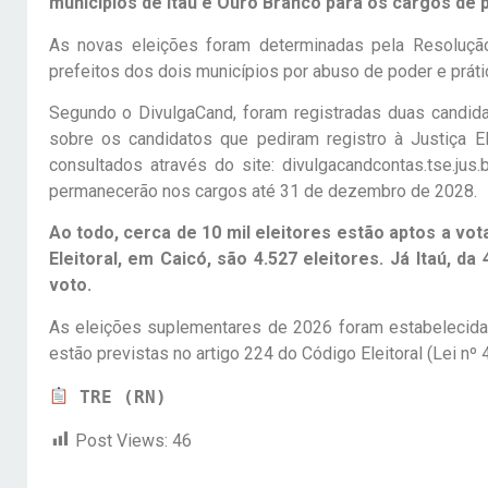
municípios de Itaú e Ouro Branco para os cargos de p
As novas eleições foram determinadas pela Resoluçã
prefeitos dos dois municípios por abuso de poder e práti
Segundo o DivulgaCand, foram registradas duas candidat
sobre os candidatos que pediram registro à Justiça Ele
consultados através do site: divulgacandcontas.tse.jus
permanecerão nos cargos até 31 de dezembro de 2028.
Ao todo, cerca de 10 mil eleitores estão aptos a vo
Eleitoral, em Caicó, são 4.527 eleitores. Já Itaú, da
voto.
As eleições suplementares de 2026 foram estabelecidas 
estão previstas no artigo 224 do Código Eleitoral (Lei nº
TRE (RN)
Post Views:
46