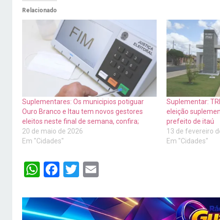
Relacionado
Suplementares: Os municipios potiguar
Suplementar: TR
Ouro Branco e Itau tem novos gestores
eleição suplement
eleitos neste final de semana, confira;
prefeito de itaú
20 de maio de 2026
13 de fevereiro 
Em "Cidades"
Em "Cidades"
WhatsApp
Facebook
Twitter
Email