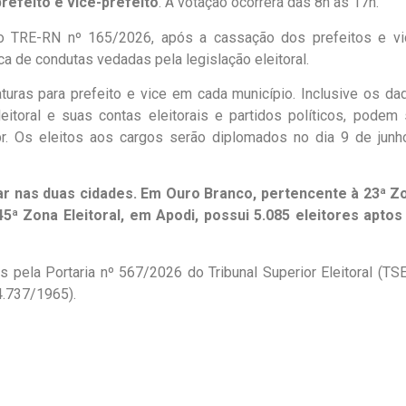
refeito e vice-prefeito
. A votação ocorrerá das 8h às 17h.
o TRE-RN nº 165/2026, após a cassação dos prefeitos e vi
ca de condutas vedadas pela legislação eleitoral.
uras para prefeito e vice em cada município. Inclusive os da
itoral e suas contas eleitorais e partidos políticos, podem 
.br. Os eleitos aos cargos serão diplomados no dia 9 de junh
tar nas duas cidades. Em Ouro Branco, pertencente à 23ª Z
 45ª Zona Eleitoral, em Apodi, possui 5.085 eleitores aptos
pela Portaria nº 567/2026 do Tribunal Superior Eleitoral (TSE
 4.737/1965).