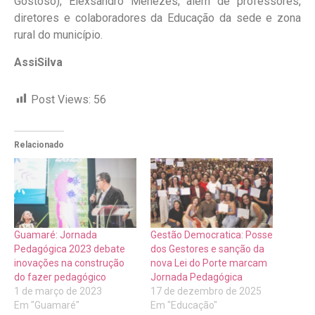
Gostoso), Elexsandro Menezes; além de professores,
diretores e colaboradores da Educação da sede e zona
rural do município.
AssiSilva
Post Views:
56
Relacionado
Guamaré: Jornada
Gestão Democratica: Posse
Pedagógica 2023 debate
dos Gestores e sanção da
inovações na construção
nova Lei do Porte marcam
do fazer pedagógico
Jornada Pedagógica
1 de março de 2023
17 de dezembro de 2025
Em "Guamaré"
Em "Educação"