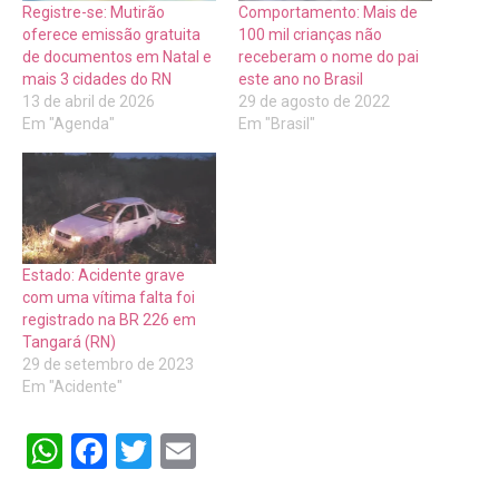
Registre-se: Mutirão
Comportamento: Mais de
oferece emissão gratuita
100 mil crianças não
de documentos em Natal e
receberam o nome do pai
mais 3 cidades do RN
este ano no Brasil
13 de abril de 2026
29 de agosto de 2022
Em "Agenda"
Em "Brasil"
Estado: Acidente grave
com uma vítima falta foi
registrado na BR 226 em
Tangará (RN)
29 de setembro de 2023
Em "Acidente"
WhatsApp
Facebook
Twitter
Email