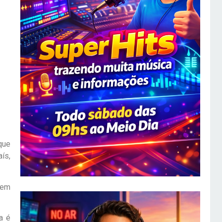
que
ís,
em
a é