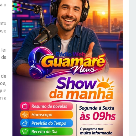
a o
nto
sse
lei
l da
 de
os,
que
m a