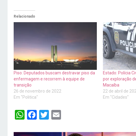
Relacionado
Piso: Deputados buscam destravar piso da
Estado: Polícia C
enfermagem e recorrem à equipe de
por exploração d
transição
Macaíba
26 de novembro de 2022
22 de abril de 20
Em "Politica"
Em "Cidades"
WhatsApp
Facebook
Twitter
Email