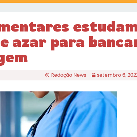
amentares estuda
de azar para banca
agem
Redação News
setembro 6, 202