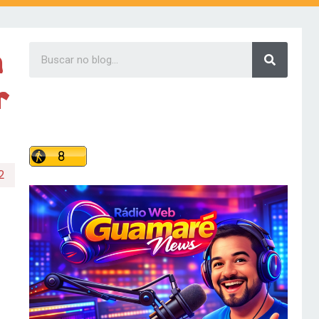
m
r
2