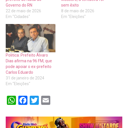
Governo do RN
sem êxito
22 de maio de 2026
8 de maio de 2026
Em "Cidades"
Em "Eleições"
Politica: Prefeito Álvaro
Dias afirma na 96 FM, que
pode apoiar o ex-prefeito
Carlos Eduardo
31 de janeiro de 2024
Em "Eleições"
WhatsApp
Facebook
Twitter
Email