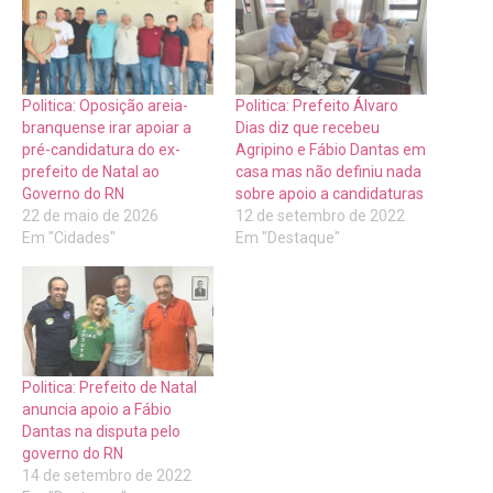
Politica: Oposição areia-
Politica: Prefeito Álvaro
branquense irar apoiar a
Dias diz que recebeu
pré-candidatura do ex-
Agripino e Fábio Dantas em
prefeito de Natal ao
casa mas não definiu nada
Governo do RN
sobre apoio a candidaturas
22 de maio de 2026
12 de setembro de 2022
Em "Cidades"
Em "Destaque"
Politica: Prefeito de Natal
anuncia apoio a Fábio
Dantas na disputa pelo
governo do RN
14 de setembro de 2022