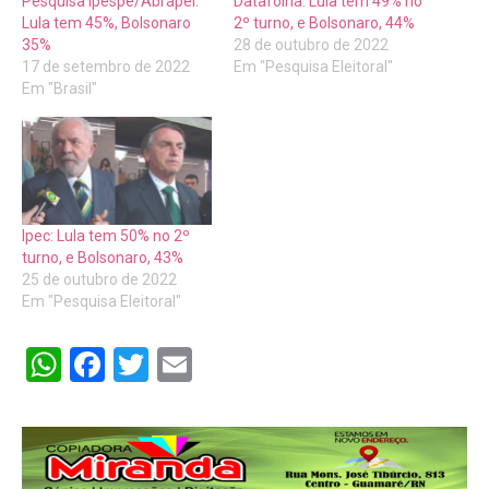
Pesquisa Ipespe/Abrapel:
Datafolha: Lula tem 49% no
Lula tem 45%, Bolsonaro
2º turno, e Bolsonaro, 44%
35%
28 de outubro de 2022
17 de setembro de 2022
Em "Pesquisa Eleitoral"
Em "Brasil"
Ipec: Lula tem 50% no 2º
turno, e Bolsonaro, 43%
25 de outubro de 2022
Em "Pesquisa Eleitoral"
WhatsApp
Facebook
Twitter
Email