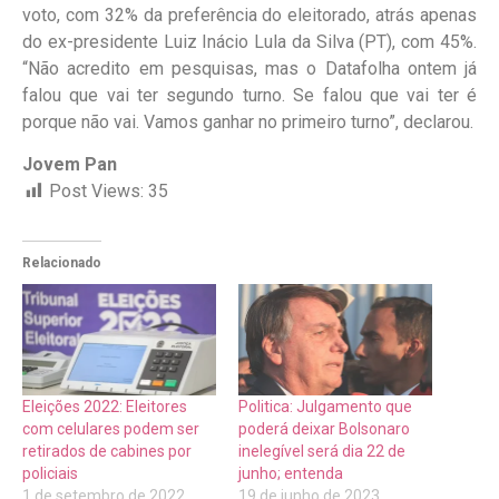
voto, com 32% da preferência do eleitorado, atrás apenas
do ex-presidente Luiz Inácio Lula da Silva (PT), com 45%.
“Não acredito em pesquisas, mas o Datafolha ontem já
falou que vai ter segundo turno. Se falou que vai ter é
porque não vai. Vamos ganhar no primeiro turno”, declarou.
Jovem Pan
Post Views:
35
Relacionado
Eleições 2022: Eleitores
Politica: Julgamento que
com celulares podem ser
poderá deixar Bolsonaro
retirados de cabines por
inelegível será dia 22 de
policiais
junho; entenda
1 de setembro de 2022
19 de junho de 2023