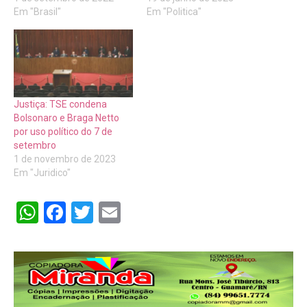
Em "Brasil"
Em "Politica"
Justiça: TSE condena
Bolsonaro e Braga Netto
por uso político do 7 de
setembro
1 de novembro de 2023
Em "Juridico"
WhatsApp
Facebook
Twitter
Email