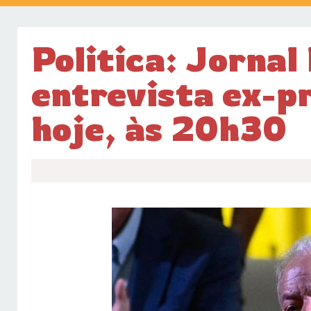
Politica: Jornal
entrevista ex-p
hoje, às 20h30