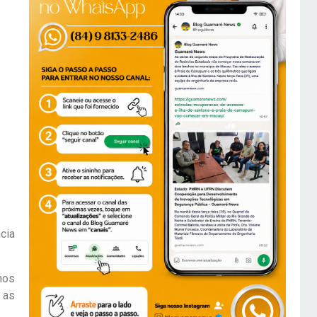
cia
nos
 as