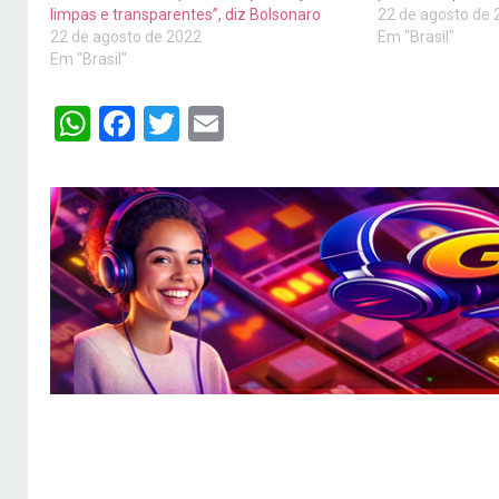
limpas e transparentes”, diz Bolsonaro
22 de agosto de 
22 de agosto de 2022
Em "Brasil"
Em "Brasil"
WhatsApp
Facebook
Twitter
Email