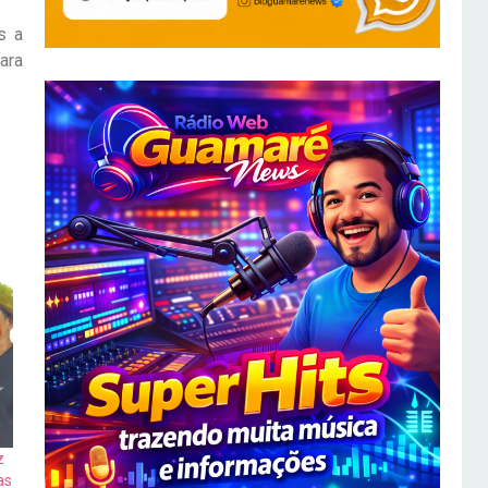
s a
ara
z
as