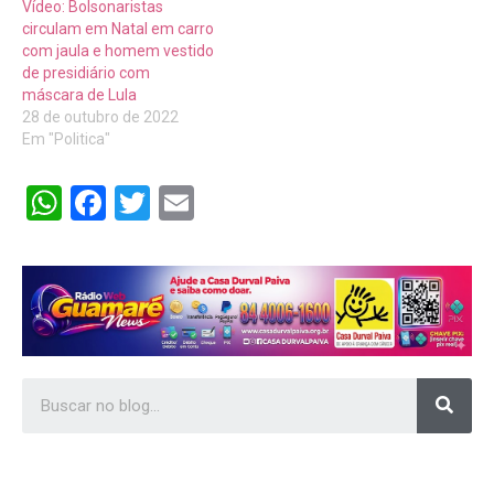
Vídeo: Bolsonaristas
circulam em Natal em carro
com jaula e homem vestido
de presidiário com
máscara de Lula
28 de outubro de 2022
Em "Politica"
WhatsApp
Facebook
Twitter
Email