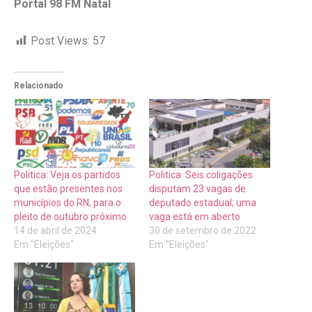
Portal 98 FM Natal
Post Views:
57
Relacionado
Politica: Veja os partidos
Politica: Seis coligações
que estão presentes nos
disputam 23 vagas de
municípios do RN, para o
deputado estadual; uma
pleito de outubro próximo
vaga está em aberto
14 de abril de 2024
30 de setembro de 2022
Em "Eleições"
Em "Eleições"