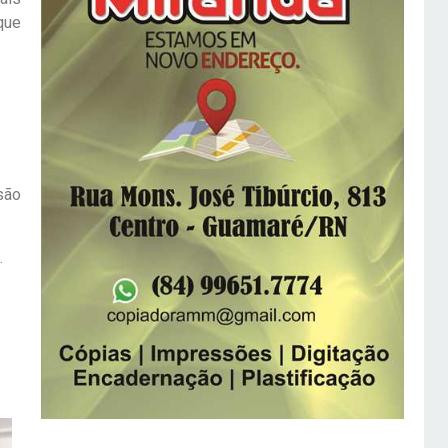
que
são
.