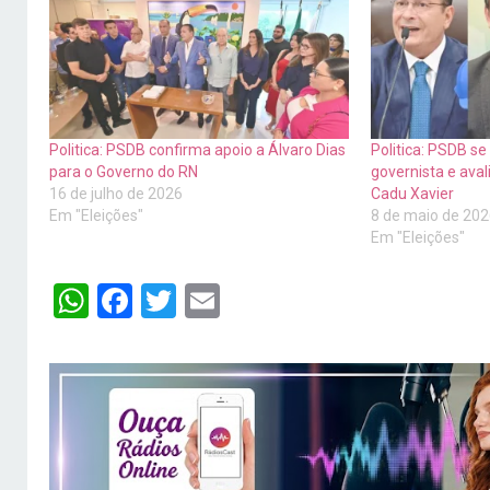
Politica: PSDB confirma apoio a Álvaro Dias
Politica: PSDB s
para o Governo do RN
governista e ava
16 de julho de 2026
Cadu Xavier
Em "Eleições"
8 de maio de 20
Em "Eleições"
WhatsApp
Facebook
Twitter
Email