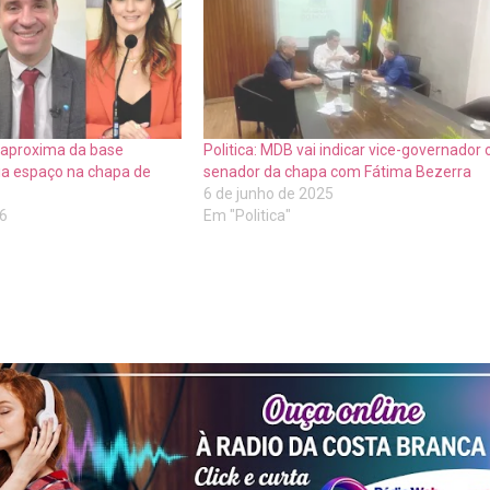
e aproxima da base
Politica: MDB vai indicar vice-governador 
lia espaço na chapa de
senador da chapa com Fátima Bezerra
6 de junho de 2025
26
Em "Politica"