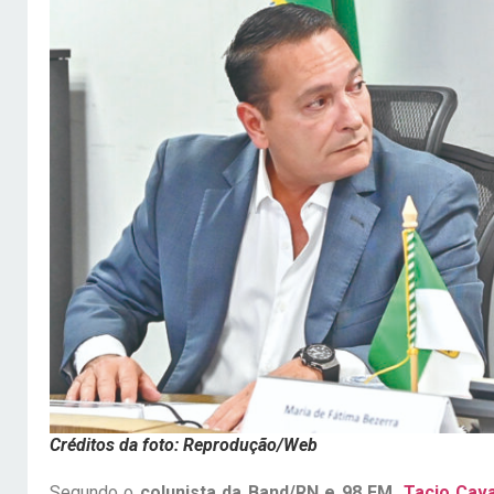
Créditos da foto: Reprodução/Web
Segundo o
colunista da Band/RN e 98 FM,
Tacio Cava