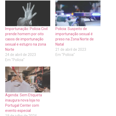
Importunação: Polícia Civil
Policia: Suspeito de
prende homem por oito
importunação sexual é
casos de importunação
preso na Zona Norte de
sexual e estupro na zona
Natal
Norte
21 de abril de 2023
24 de abril de 2023
Em "Polícia"
Em "Polícia"
Agenda: Sem Etiqueta
inaugura nova loja no
Portugal Center com
evento especial
19 de julho de 2024