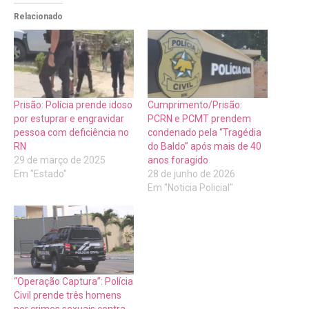
Relacionado
Prisão: Polícia prende idoso
Cumprimento/Prisão:
por estuprar e engravidar
PCRN e PCMT prendem
pessoa com deficiência no
condenado pela “Tragédia
RN
do Baldo” após mais de 40
29 de março de 2025
anos foragido
Em "Estado"
28 de junho de 2026
Em "Noticia Policial"
“Operação Captura”: Polícia
Civil prende três homens
por crimes sexuais contra