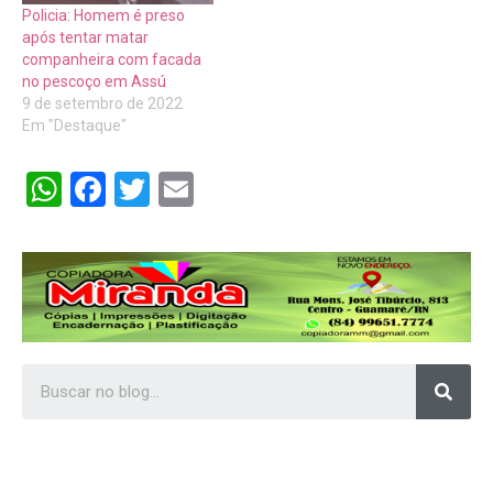
Policia: Homem é preso
após tentar matar
companheira com facada
no pescoço em Assú
9 de setembro de 2022
Em "Destaque"
WhatsApp
Facebook
Twitter
Email