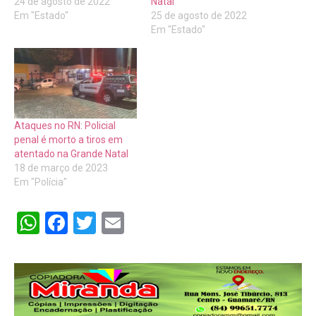
24 de agosto de 2022
Natal
Em "Estado"
25 de agosto de 2022
Em "Estado"
Ataques no RN: Policial
penal é morto a tiros em
atentado na Grande Natal
18 de março de 2023
Em "Polícia"
WhatsApp
Facebook
Twitter
Email