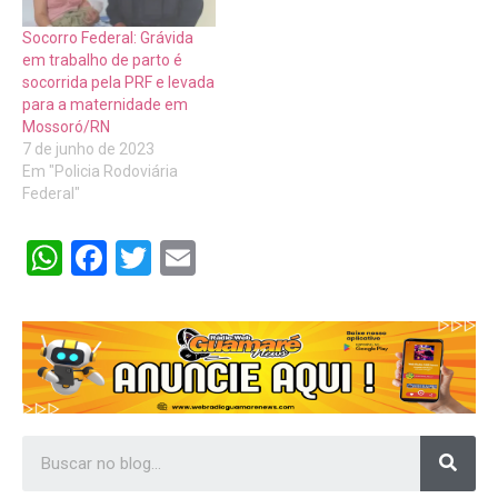
Socorro Federal: Grávida
em trabalho de parto é
socorrida pela PRF e levada
para a maternidade em
Mossoró/RN
7 de junho de 2023
Em "Policia Rodoviária
Federal"
WhatsApp
Facebook
Twitter
Email