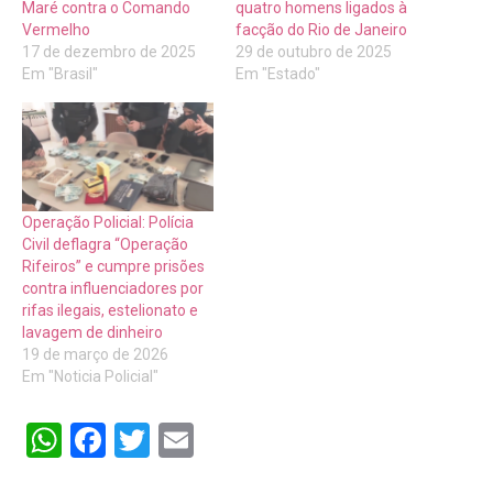
Maré contra o Comando
quatro homens ligados à
Vermelho
facção do Rio de Janeiro
17 de dezembro de 2025
29 de outubro de 2025
Em "Brasil"
Em "Estado"
Operação Policial: Polícia
Civil deflagra “Operação
Rifeiros” e cumpre prisões
contra influenciadores por
rifas ilegais, estelionato e
lavagem de dinheiro
19 de março de 2026
Em "Noticia Policial"
WhatsApp
Facebook
Twitter
Email