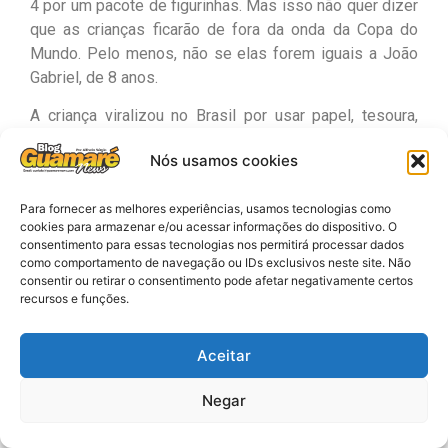
4 por um pacote de figurinhas. Mas isso não quer dizer
que as crianças ficarão de fora da onda da Copa do
Mundo. Pelo menos, não se elas forem iguais a João
Gabriel, de 8 anos.
A criança viralizou no Brasil por usar papel, tesoura,
lápis de cor e muita criatividade, para fazer o próprio
Nós usamos cookies
album da Copa.
“Passou uma reportagem sobre o álbum da Copa e ele
Para fornecer as melhores experiências, usamos tecnologias como
disse que queria um álbum. Eu cheguei do serviço e ele
cookies para armazenar e/ou acessar informações do dispositivo. O
consentimento para essas tecnologias nos permitirá processar dados
disse que já tinha um. Quando fui ver, ele me explicou
como comportamento de navegação ou IDs exclusivos neste site. Não
que fez desenhado”, contou o pai João Teixeira,
consentir ou retirar o consentimento pode afetar negativamente certos
feirante.
recursos e funções.
Portal 96 FM
Aceitar
WhatsApp
Facebook
Twitter
Email
Negar