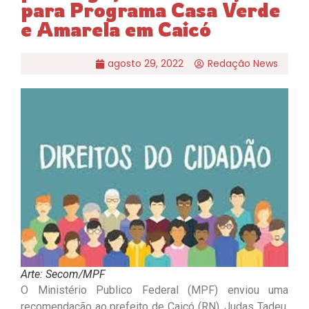
para Programa Casa Verde
e Amarela em Caicó
agosto 29, 2022
Redação News
Arte: Secom/MPF
O Ministério Publico Federal (MPF) enviou uma
recomendação ao prefeito de Caicó (RN), Judas Tadeu,