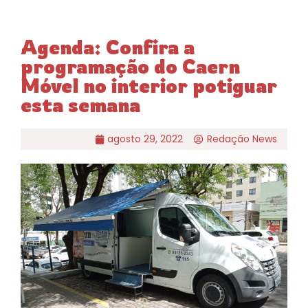
Agenda: Confira a
programação do Caern
Móvel no interior potiguar
esta semana
agosto 29, 2022
Redação News