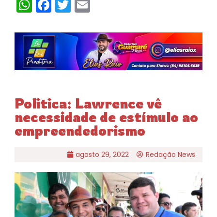
WhatsApp
Facebook
Twitter
Email
Politica: Lawrence vê
necessidade de estímulo ao
empreendedorismo
agosto 29, 2022
Redação News