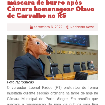
máscara de burro após
Câmara homenagear Olavo
de Carvalho no RS
setembro 6, 2022
Redação News
Foto reprodução
O vereador Leonel Radde (PT) protestou de forma
inusitada durante sessão ordinária na tarde de hoje na
Câmara Municipal de Porto Alegre. Em reunião que
aprovou a renomeação de uma via pública para Rua