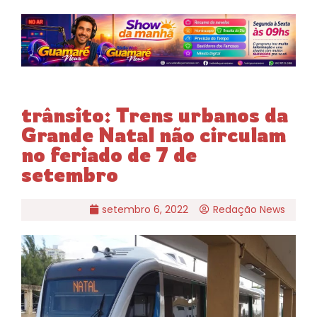
trânsito: Trens urbanos da
Grande Natal não circulam
no feriado de 7 de
setembro
setembro 6, 2022
Redação News