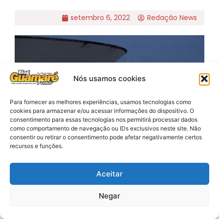
setembro 6, 2022
Redação News
Nós usamos cookies
Para fornecer as melhores experiências, usamos tecnologias como
cookies para armazenar e/ou acessar informações do dispositivo. O
consentimento para essas tecnologias nos permitirá processar dados
como comportamento de navegação ou IDs exclusivos neste site. Não
consentir ou retirar o consentimento pode afetar negativamente certos
Foto reprodução
recursos e funções.
O governo Jair Bolsonaro (PL) distribuiu a ministérios e
estatais um comunicado com ingressos para que
Aceitar
servidores compareçam ao desfile militar de 7 de
Setembro, na Esplanada dos Ministérios.
Negar
A informação foi antecipada pela Folha de S.Paulo