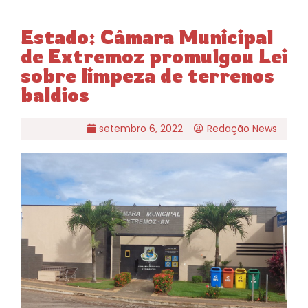
Estado: Câmara Municipal
de Extremoz promulgou Lei
sobre limpeza de terrenos
baldios
setembro 6, 2022
Redação News