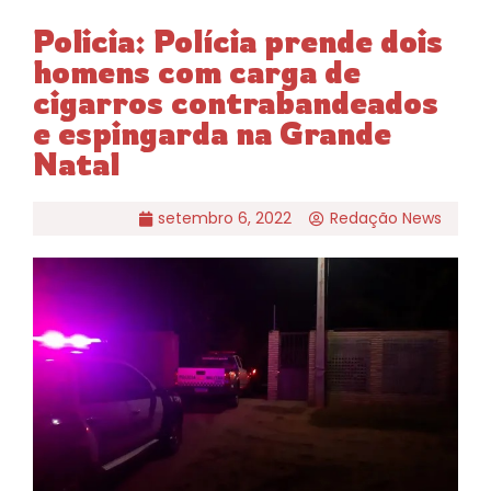
Policia: Polícia prende dois
homens com carga de
cigarros contrabandeados
e espingarda na Grande
Natal
setembro 6, 2022
Redação News