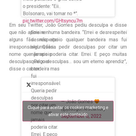
o presidente: "Eii..
Bolsonaro, vai tomar no *".
pic.twitter.com/GHtsyncu7m
Em seu Twitter, João Gomes pediu desculpa e disse
Errei e
que não apoia nenhuma bandeira. “Errei e desrespeitei
desrespeitei
alguns fãs… não apoio qualquer bandeira mas fui
alguns fãs…
irresponsável. Queria pedir desculpas por citar um
não apoio
nome que jamais poderia citar. Errei. E peço muitas
qualquer
desculpas. Peço desculpas… sou um eterno aprendiz”,
bandeira mas
disse o cantor.
fui
irresponsável.
Queria pedir
desculpas
— João Gomes
por citar um
Clique para aceitar os cookies marketing e
(@joaogomescantor)
nome que
ativar este conteúdo
September 6, 2022
jamais
poderia citar.
Errei. E peço