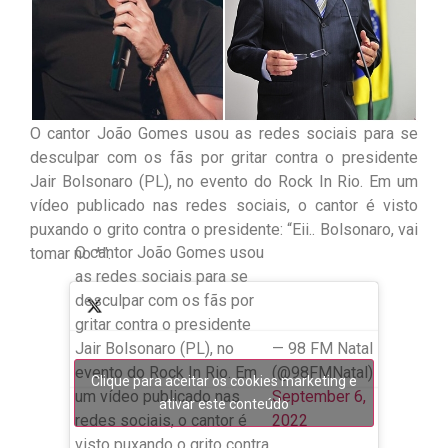
O cantor João Gomes usou as redes sociais para se
desculpar com os fãs por gritar contra o presidente
Jair Bolsonaro (PL), no evento do Rock In Rio. Em um
vídeo publicado nas redes sociais, o cantor é visto
puxando o grito contra o presidente: “Eii.. Bolsonaro, vai
O cantor João Gomes usou
tomar no *”.
as redes sociais para se
desculpar com os fãs por
gritar contra o presidente
Jair Bolsonaro (PL), no
— 98 FM Natal
evento do Rock In Rio. Em
(@98FMNatal)
Clique para aceitar os cookies marketing e
um vídeo publicado nas
September 6,
ativar este conteúdo
redes sociais, o cantor é
2022
visto puxando o grito contra