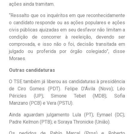
ações ainda tramitam.
“Ressalto que os inquéritos em que reconhecidamente
o candidato responde ou as ações populares e ações
civis públicas ajuizadas em seu desfavor não limitam a
condição de concorrer à reeleição, devendo ser
comprovada, e isso não o foi, decisão transitada em
julgado ou proferida por órgão colegiado”, disse
Moraes.
Outras candidaturas
O TSE também já liberou as candidaturas à presidência
de Ciro Gomes (PDT). Felipe D’Ávila (Novo); Léo
Péricles (UP); Simone Tebet (MDB); Sofia
Manzano (PCB) e Vera (PSTU).
Ainda aguardam julgamento Lula (PT); Eymael (DC);
Padre Kelmon (PTB); e Soraya Thronicke (União).
Os pedidos de Pablo Marçal (Pros) e Roberto