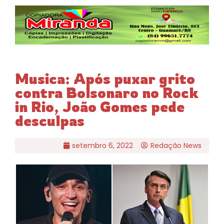
Musica: Após puxar grito
contra Bolsonaro no Rock
in Rio, João Gomes pede
desculpas
setembro 6, 2022
Redação News