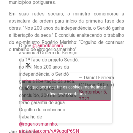
municípios potiguares.
Em suas redes sociais, o ministro comemorou a
assinatura da ordem para início da primeira fase das
obras: “Nos 200 anos da independência, o Seridó ganha
a libertação da seca.” E concluiu enaltecendo o trabalho
do ex-ministro Rogério Marinho: “Orgulho de continuar
O gov
@jairbolsonaro
o trabalho de @rogeriosmarinho”.
assinou a Ordem de Serviço
da 1ª fase do projeto Seridó,
no RN. Nos 200 anos da
independência, o Seridó
— Daniel Ferreira
ganha a libertação da seca.
(@DanielODFerr)
Clique para aceitar os cookies marketing e
Quando o projeto for
September 5,
ativar este conteúdo
concluído, 300 mil pessoas
2022
terão garantia de água.
Orgulho de continuar o
trabalho de
@rogeriosmarinho
.
pic.twitter.com/yA9uqgP6SN
Jair Sampaio