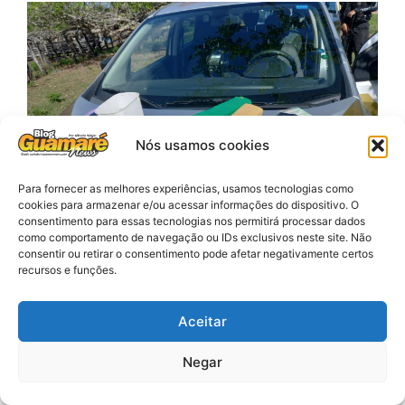
Nós usamos cookies
Para fornecer as melhores experiências, usamos tecnologias como
cookies para armazenar e/ou acessar informações do dispositivo. O
consentimento para essas tecnologias nos permitirá processar dados
como comportamento de navegação ou IDs exclusivos neste site. Não
consentir ou retirar o consentimento pode afetar negativamente certos
recursos e funções.
Foto reprodução
Policiais da Penitenciária Estadual de Alcaçuz, em
Nísia Floresta, apreenderam na tarde desta terça-feira
Aceitar
(6), dois quilos de maconha prensada, dinheiro em
espécie e telefones celulares com dois homens que
Negar
residiam nas imediações da unidade prisional e um
terceiro envolvido que tinha deixado a droga no local.