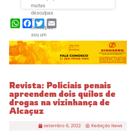
muitas
desculpas.
Peço
WhatsApp
Facebook
Twitter
Email
desculpas…
sou um
eterno
aprendiz
Revista: Policiais penais
apreendem dois quilos de
drogas na vizinhança de
Alcaçuz
setembro 6, 2022
Redação News