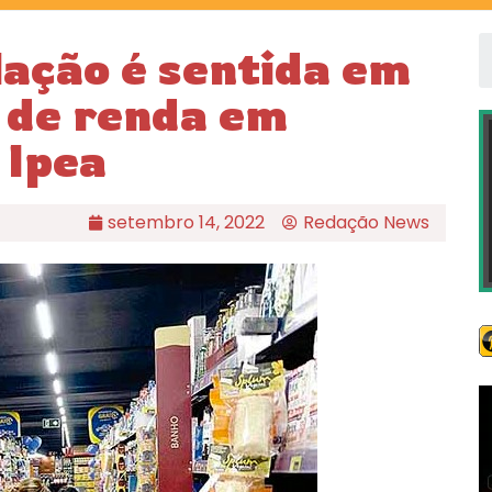
ação é sentida em
s de renda em
 Ipea
setembro 14, 2022
Redação News