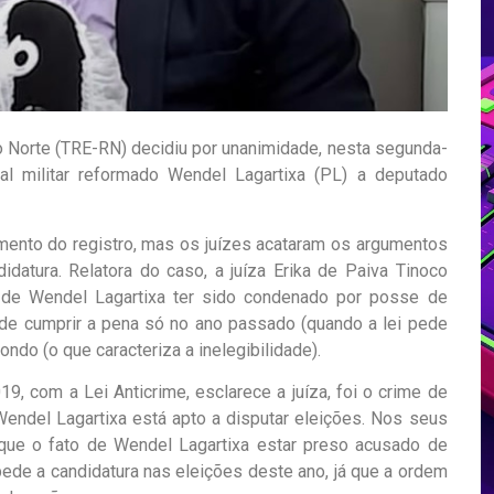
do Norte (TRE-RN) decidiu por unanimidade, nesta segunda-
icial militar reformado Wendel Lagartixa (PL) a deputado
imento do registro, mas os juízes acataram os argumentos
datura. Relatora do caso, a juíza Erika de Paiva Tinoco
r de Wendel Lagartixa ter sido condenado por posse de
o de cumprir a pena só no ano passado (quando a lei pede
ondo (o que caracteriza a inelegibilidade).
9, com a Lei Anticrime, esclarece a juíza, foi o crime de
endel Lagartixa está apto a disputar eleições. Nos seus
 que o fato de Wendel Lagartixa estar preso acusado de
ede a candidatura nas eleições deste ano, já que a ordem