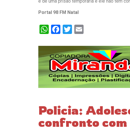
é de uma prisão temporária e ele não tem co
Portal 98 FM Natal
WhatsApp
Facebook
Twitter
Email
Policia: Adole
confronto com 