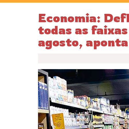
Economia: Defl
todas as faixa
agosto, aponta