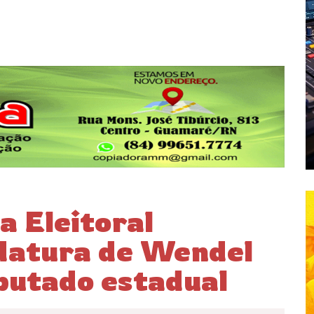
ça Eleitoral
datura de Wendel
putado estadual