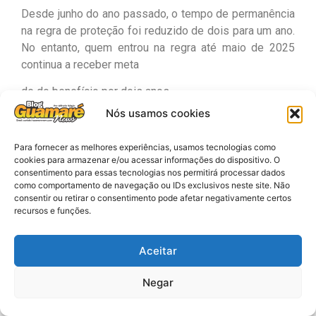
Desde junho do ano passado, o tempo de permanência
na regra de proteção foi reduzido de dois para um ano.
No entanto, quem entrou na regra até maio de 2025
continua a receber meta
de do benefício por dois anos.
Nós usamos cookies
Desde 2024, os beneficiários do Bolsa Família não
têm mais o desconto do Seguro Defeso.
A mudança
Para fornecer as melhores experiências, usamos tecnologias como
foi estabelecida pela
Lei 14.601/2023
, que resgatou o
cookies para armazenar e/ou acessar informações do dispositivo. O
Programa Bolsa Família (PBF). O Seguro Defeso é
consentimento para essas tecnologias nos permitirá processar dados
pago a pessoas que sobrevivem exclusivamente da
como comportamento de navegação ou IDs exclusivos neste site. Não
consentir ou retirar o consentimento pode afetar negativamente certos
pesca artesanal e que não podem exercer a atividade
recursos e funções.
durante o período da piracema (reprodução dos
peixes).
Aceitar
Negar