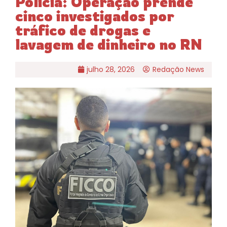
Policia: Operação prende
cinco investigados por
tráfico de drogas e
lavagem de dinheiro no RN
julho 28, 2026
Redação News