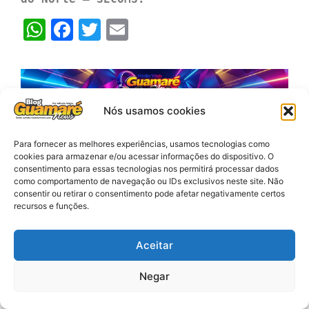
WhatsApp
Facebook
Twitter
Email
Nós usamos cookies
Para fornecer as melhores experiências, usamos tecnologias como
cookies para armazenar e/ou acessar informações do dispositivo. O
Politica: Candidatos ao
consentimento para essas tecnologias nos permitirá processar dados
como comportamento de navegação ou IDs exclusivos neste site. Não
senado pelo RN,
consentir ou retirar o consentimento pode afetar negativamente certos
declararam seus bens nas
recursos e funções.
candidaturas. Styvenson
liderá o ranking
Aceitar
Negar
agosto 4, 2026
Redação News