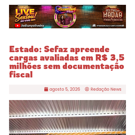
Estado: Sefaz apreende
cargas avaliadas em R$ 3,5
milhões sem documentação
fiscal
agosto 5, 2026
Redação News