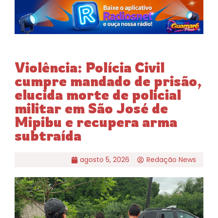
Violência: Polícia Civil
cumpre mandado de prisão,
elucida morte de policial
militar em São José de
Mipibu e recupera arma
subtraída
agosto 5, 2026
Redação News