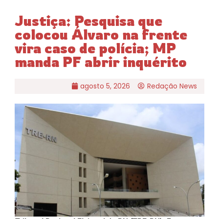
Justiça: Pesquisa que
colocou Álvaro na frente
vira caso de polícia; MP
manda PF abrir inquérito
agosto 5, 2026
Redação News