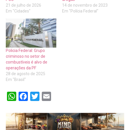
21 de julho de 2026
14 de novembro de 2023
Em "Cidades"
Em "Polícia Federal"
Policia Federal: Grupo
criminoso no setor de
combustíveis é alvo de
operações da PF
28 de agosto de 2025
Em "Brasil"
WhatsApp
Facebook
Twitter
Email