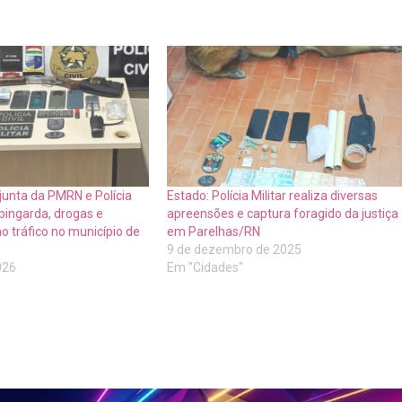
junta da PMRN e Polícia
Estado: Polícia Militar realiza diversas
pingarda, drogas e
apreensões e captura foragido da justiça
ao tráfico no município de
em Parelhas/RN
9 de dezembro de 2025
026
Em "Cidades"