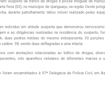
mem suspeito de tráfico de drogas e posse irregular de muniç
rta-feira (03), no município de Ipanguaçu, na região Oeste potig
ha, durante patrulhamento tático móvel realizado pelas equi
 um indivíduo em atitude suspeita que demonstrou nervosismo
em e as diligências realizadas na residência do suspeito, fo
ack, duas pedras médias do mesmo entorpecente, 30 porções
calibre .38, sendo duas deflagradas e uma intacta.
s com anotações relacionadas ao tráfico de drogas, diver
pecentes, oito aparelhos celulares de diferentes marcas e 
do foram encaminhados à 97ª Delegacia de Polícia Civil, em As