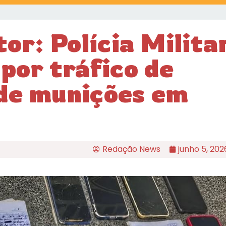
or: Polícia Milita
por tráfico de
de munições em
Redação News
junho 5, 202