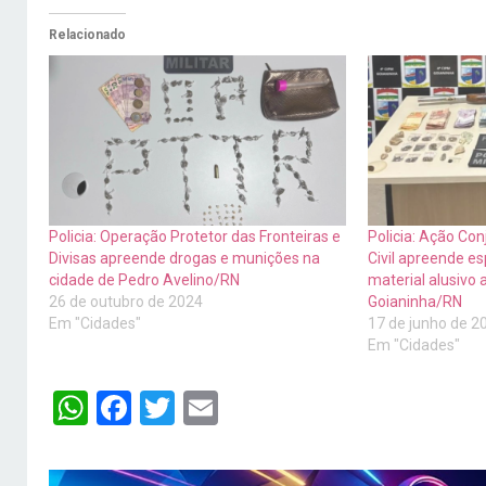
Relacionado
Policia: Operação Protetor das Fronteiras e
Policia: Ação Con
Divisas apreende drogas e munições na
Civil apreende es
cidade de Pedro Avelino/RN
material alusivo 
26 de outubro de 2024
Goianinha/RN
Em "Cidades"
17 de junho de 2
Em "Cidades"
WhatsApp
Facebook
Twitter
Email