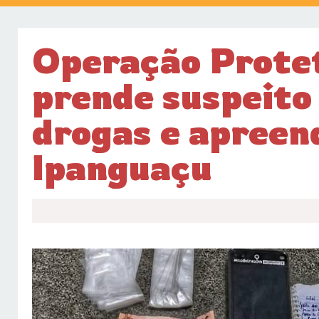
Operação Protet
prende suspeito 
drogas e apreen
Ipanguaçu