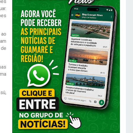
ões
uar.
pes
 ao
ram
 de
sas
uma
sú,