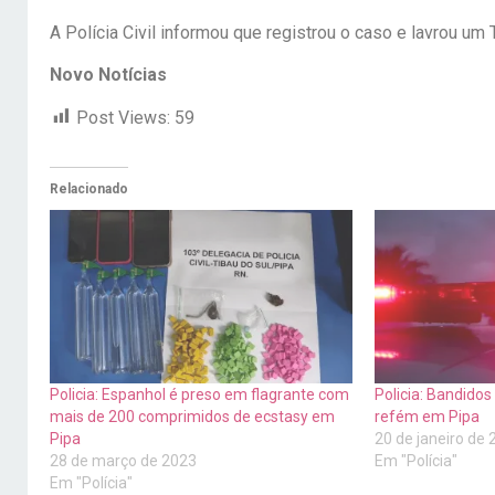
A Polícia Civil informou que registrou o caso e lavrou u
Novo Notícias
Post Views:
59
Relacionado
Policia: Espanhol é preso em flagrante com
Policia: Bandidos
mais de 200 comprimidos de ecstasy em
refém em Pipa
Pipa
20 de janeiro de
28 de março de 2023
Em "Polícia"
Em "Polícia"