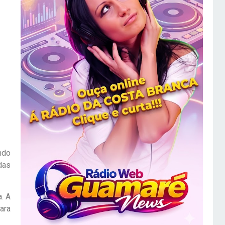
ndo
 das
. A
ara