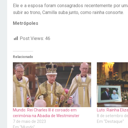
Ele e a esposa foram consagrados recentemente por uma 
subir ao trono, Camilla suba junto, como rainha consorte.
Metrópoles
Post Views:
46
Relacionado
Mundo: Rei Charles III é coroado em
Luto: Rainha Eliz
cerimônia na Abadia de Westminster
8 de setembro d
7 de maio de 2023
Em "Destaque"
Em "Mundo"