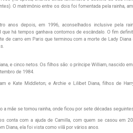
es). O matrimônio entre os dois foi fomentada pela rainha, am
o anos depois, em 1996, aconselhados inclusive pela rain
l que há tempos ganhava contornos de escândalo. O fim definit
te de carro em Paris que terminou com a morte de Lady Diana
s.
ana, e cinco netos. Os filhos são: o príncipe William, nascido e
etembro de 1984.
am e Kate Middleton; e Archie e Lilibet Diana, filhos de Harr
 a mãe se tornou rainha, onde ficou por sete décadas seguintes
arles conta com a ajuda de Camilla, com quem se casou em 20
 Diana, ela foi vista como vilã por vários anos.