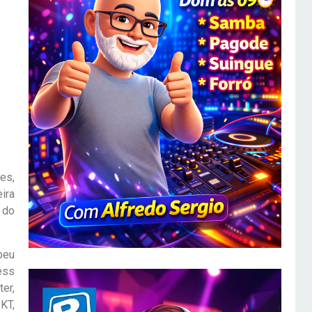
les,
eira
 do
beu
ess
ter,
 KT,