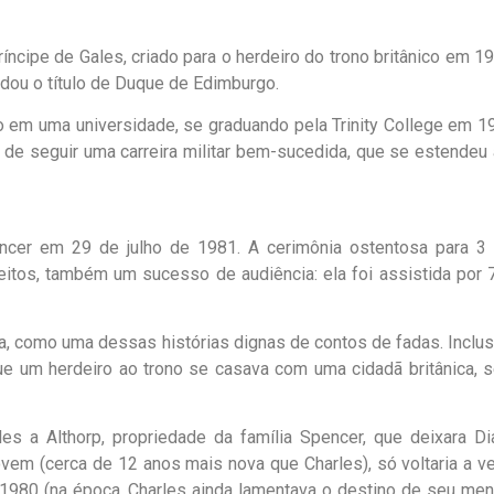
ríncipe de Gales, criado para o herdeiro do trono britânico em 1
rdou o título de Duque de Edimburgo.
ado em uma universidade, se graduando pela Trinity College em 1
s de seguir uma carreira militar bem-sucedida, que se estendeu 
ncer em 29 de julho de 1981. A cerimônia ostentosa para 3 
feitos, também um sucesso de audiência: ela foi assistida por 
a, como uma dessas histórias dignas de contos de fadas. Inclus
ue um herdeiro ao trono se casava com uma cidadã britânica, 
 a Althorp, propriedade da família Spencer, que deixara Di
em (cerca de 12 anos mais nova que Charles), só voltaria a ve
980 (na época, Charles ainda lamentava o destino de seu ment