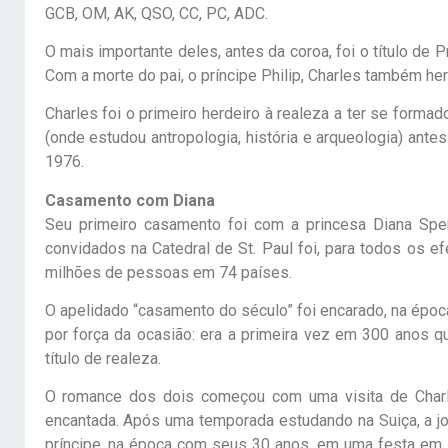
GCB, OM, AK, QSO, CC, PC, ADC.
O mais importante deles, antes da coroa, foi o título de P
Com a morte do pai, o príncipe Philip, Charles também he
Charles foi o primeiro herdeiro à realeza a ter se form
(onde estudou antropologia, história e arqueologia) ante
1976.
Casamento com Diana
Seu primeiro casamento foi com a princesa Diana Spe
convidados na Catedral de St. Paul foi, para todos os e
milhões de pessoas em 74 países.
O apelidado “casamento do século” foi encarado, na époc
por força da ocasião: era a primeira vez em 300 anos q
título de realeza.
O romance dos dois começou com uma visita de Charles
encantada. Após uma temporada estudando na Suiça, a jov
príncipe, na época com seus 30 anos, em uma festa em 1