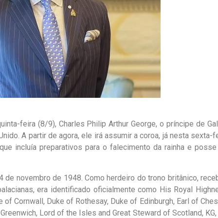
inta-feira (8/9), Charles Philip Arthur George, o príncipe de Ga
do. A partir de agora, ele irá assumir a coroa, já nesta sexta-f
ue incluía preparativos para o falecimento da rainha e posse
 de novembro de 1948. Como herdeiro do trono britânico, rece
alacianas, era identificado oficialmente como His Royal Highn
e of Cornwall, Duke of Rothesay, Duke of Edinburgh, Earl of Ches
n Greenwich, Lord of the Isles and Great Steward of Scotland, KG,