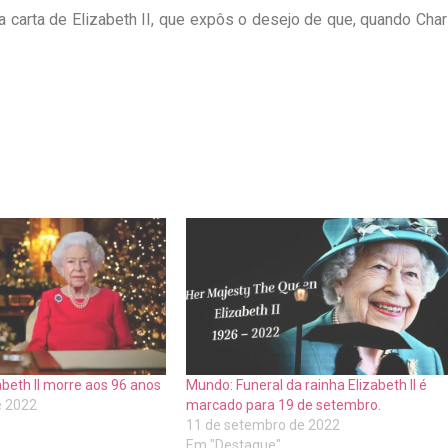
carta de Elizabeth II, que expôs o desejo de que, quando Char
abeth II morre aos 96 anos
Mundo: Funeral da rainha Elizabeth II é
e 2022
marcado para 19 de setembro.
11 de setembro de 2022
Em "Destaque"