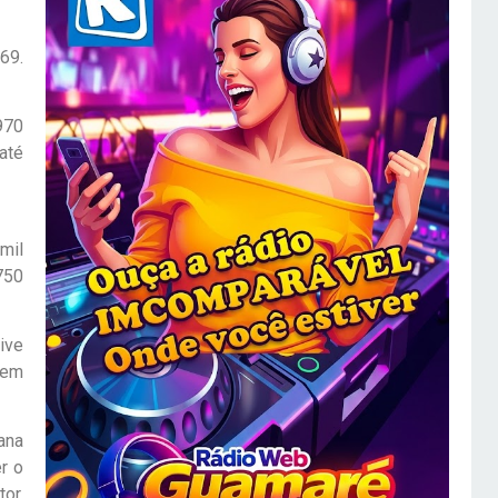
969.
970
até
mil
750
ive
sem
ana
r o
or,