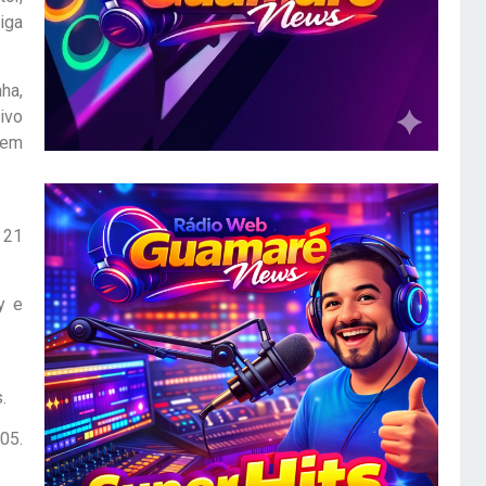
iga
ha,
ivo
 em
m 21
y e
.
05.