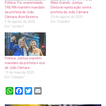
Politica: Por unanimidade,
Mato Grande: Justiça
TRE/RN mantém mandato
Eleitoral rejeita ação contra
da prefeita de João
prefeita de João Câmara
Câmara, Aize Bezerra
29 de agosto de 2025
5 de agosto de 2026
Em "Cidades"
Em "Juridico"
Politica: Justiça mantém
mandato da prefeita e vice
de João Câmara
13 de maio de 2025
Em "Cidades"
WhatsApp
Facebook
Twitter
Email