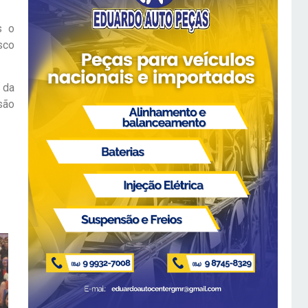
s o
sco
 da
são