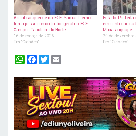
Areiabranquense no IFCE: Samuel Lemos
Estado: Prefeita
toma posse como diretor-geral do IFCE
em confusão na 
Campus Tabuleiro do Norte
Maxaranguape
16 de março de 2025
20 de dezembro 
Em "Cidades"
Em "Cidades"
WhatsApp
Facebook
Twitter
Email