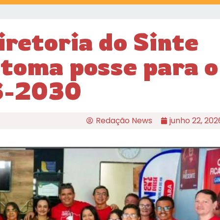
retoria do Sinte
toma posse para o
6-2030
Redação News
junho 22, 202