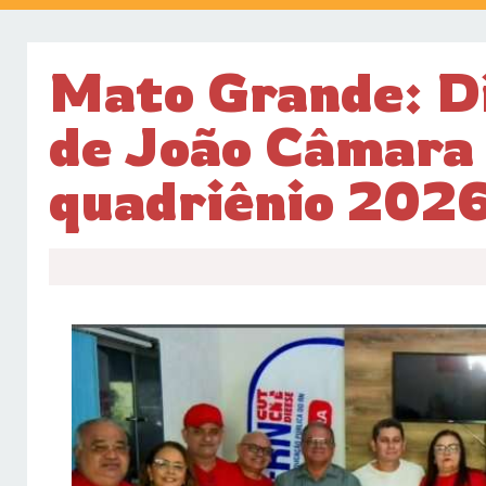
Mato Grande: Di
de João Câmara 
quadriênio 202