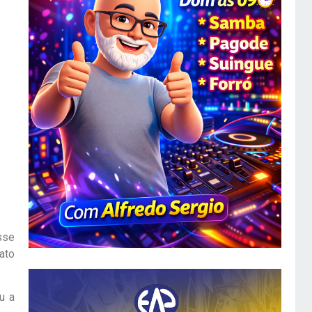
sse
ato
u a