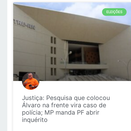
ELEIÇÕES
Justiça: Pesquisa que colocou
Álvaro na frente vira caso de
polícia; MP manda PF abrir
inquérito