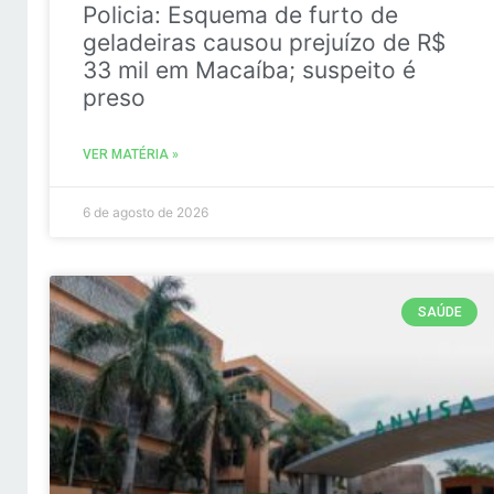
Policia: Esquema de furto de
geladeiras causou prejuízo de R$
33 mil em Macaíba; suspeito é
preso
VER MATÉRIA »
6 de agosto de 2026
SAÚDE