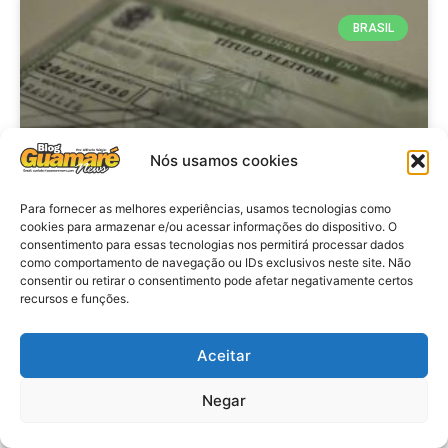
BRASIL
Nós usamos cookies
Para fornecer as melhores experiências, usamos tecnologias como
cookies para armazenar e/ou acessar informações do dispositivo. O
consentimento para essas tecnologias nos permitirá processar dados
Brasil: Policia Federal investiga
como comportamento de navegação ou IDs exclusivos neste site. Não
753 casos de crimes eleitorais
consentir ou retirar o consentimento pode afetar negativamente certos
recursos e funções.
antes das eleições
Aceitar
VER MATÉRIA »
Negar
28 de julho de 2026