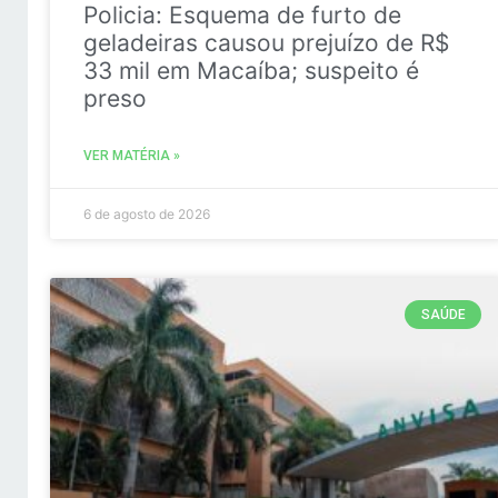
Policia: Esquema de furto de
geladeiras causou prejuízo de R$
33 mil em Macaíba; suspeito é
preso
VER MATÉRIA »
6 de agosto de 2026
SAÚDE