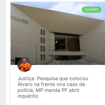
ELEIÇÕES
Justiça: Pesquisa que colocou
Álvaro na frente vira caso de
polícia; MP manda PF abrir
inquérito