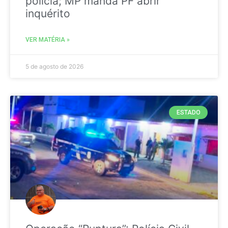
polícia; MP manda PF abrir
inquérito
VER MATÉRIA »
5 de agosto de 2026
ESTADO