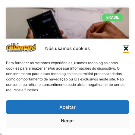
BRASIL
Nós usamos cookies
Para fornecer as melhores experiências, usamos tecnologias como
cookies para armazenar e/ou acessar informações do dispositivo. O
consentimento para essas tecnologias nos permitirá processar dados
como comportamento de navegação ou IDs exclusivos neste site. Não
consentir ou retirar o consentimento pode afetar negativamente certos
Economia: Prazo de adesão ao
recursos e funções.
Programa Desenrola 2.0 é
prorrogado
Aceitar
VER MATÉRIA »
Negar
29 de julho de 2026