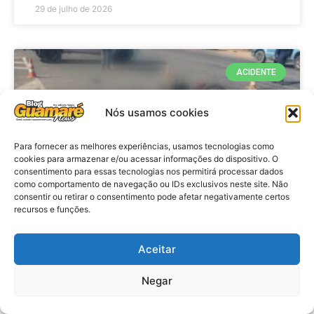
29 de julho de 2026
ACIDENTE
Nós usamos cookies
Para fornecer as melhores experiências, usamos tecnologias como
cookies para armazenar e/ou acessar informações do dispositivo. O
consentimento para essas tecnologias nos permitirá processar dados
como comportamento de navegação ou IDs exclusivos neste site. Não
consentir ou retirar o consentimento pode afetar negativamente certos
recursos e funções.
Acidente: A caminho do trabalho
professora se envolve em
Aceitar
acidente e vai a obito na RN 118
Negar
no Alto do Rodrigues, RN