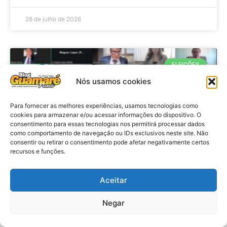
28 de julho de 2026
ELEIÇÕES
Nós usamos cookies
Para fornecer as melhores experiências, usamos tecnologias como
cookies para armazenar e/ou acessar informações do dispositivo. O
consentimento para essas tecnologias nos permitirá processar dados
como comportamento de navegação ou IDs exclusivos neste site. Não
consentir ou retirar o consentimento pode afetar negativamente certos
recursos e funções.
Eleições 2026: procuradores e
Aceitar
promotores eleitorais realizam
Negar
reunião de alinhamento no RN