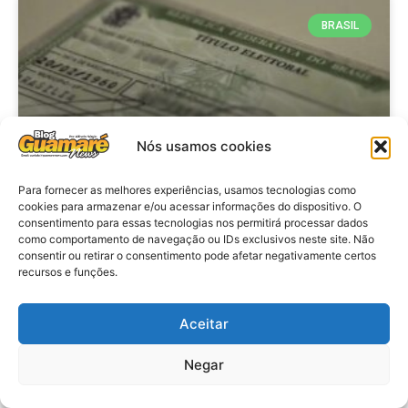
BRASIL
Nós usamos cookies
Para fornecer as melhores experiências, usamos tecnologias como
cookies para armazenar e/ou acessar informações do dispositivo. O
consentimento para essas tecnologias nos permitirá processar dados
Brasil: Policia Federal investiga
como comportamento de navegação ou IDs exclusivos neste site. Não
753 casos de crimes eleitorais
consentir ou retirar o consentimento pode afetar negativamente certos
recursos e funções.
antes das eleições
Aceitar
VER MATÉRIA »
Negar
28 de julho de 2026