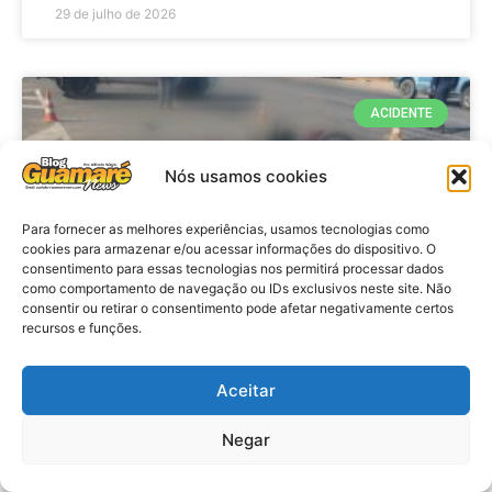
29 de julho de 2026
ACIDENTE
Nós usamos cookies
Para fornecer as melhores experiências, usamos tecnologias como
cookies para armazenar e/ou acessar informações do dispositivo. O
consentimento para essas tecnologias nos permitirá processar dados
como comportamento de navegação ou IDs exclusivos neste site. Não
consentir ou retirar o consentimento pode afetar negativamente certos
recursos e funções.
Acidente: A caminho do trabalho
professora se envolve em
Aceitar
acidente e vai a obito na RN 118
Negar
no Alto do Rodrigues, RN