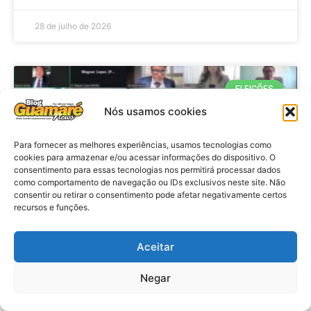
28 de julho de 2026
ELEIÇÕES
Nós usamos cookies
Para fornecer as melhores experiências, usamos tecnologias como
cookies para armazenar e/ou acessar informações do dispositivo. O
consentimento para essas tecnologias nos permitirá processar dados
como comportamento de navegação ou IDs exclusivos neste site. Não
consentir ou retirar o consentimento pode afetar negativamente certos
recursos e funções.
Eleições 2026: procuradores e
Aceitar
promotores eleitorais realizam
Negar
reunião de alinhamento no RN