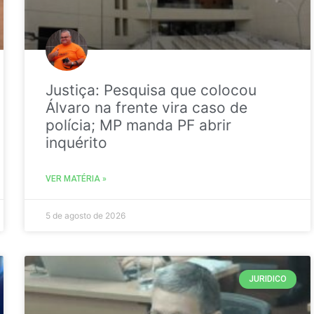
Justiça: Pesquisa que colocou
Álvaro na frente vira caso de
polícia; MP manda PF abrir
inquérito
VER MATÉRIA »
5 de agosto de 2026
JURIDICO