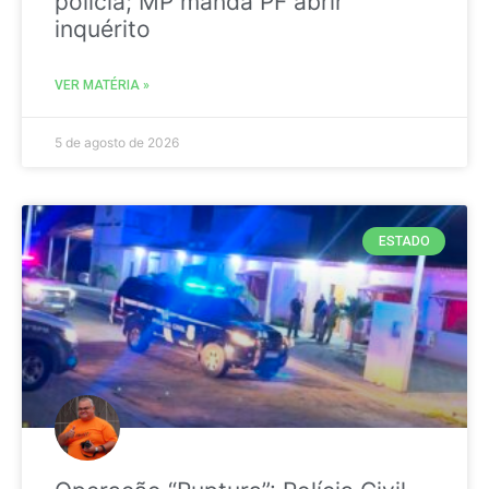
polícia; MP manda PF abrir
inquérito
VER MATÉRIA »
5 de agosto de 2026
ESTADO