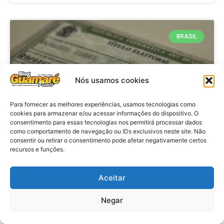
BRASIL
Nós usamos cookies
Para fornecer as melhores experiências, usamos tecnologias como
cookies para armazenar e/ou acessar informações do dispositivo. O
consentimento para essas tecnologias nos permitirá processar dados
como comportamento de navegação ou IDs exclusivos neste site. Não
consentir ou retirar o consentimento pode afetar negativamente certos
Brasil: Policia Federal investiga
recursos e funções.
753 casos de crimes eleitorais
antes das eleições
Aceitar
Negar
VER MATÉRIA »