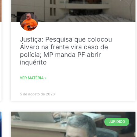
Justiça: Pesquisa que colocou
Álvaro na frente vira caso de
polícia; MP manda PF abrir
inquérito
VER MATÉRIA »
5 de agosto de 2026
JURIDICO