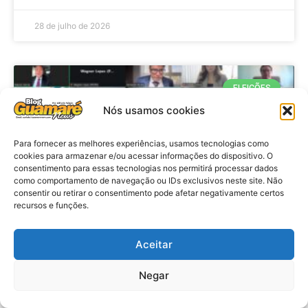
28 de julho de 2026
ELEIÇÕES
Nós usamos cookies
Para fornecer as melhores experiências, usamos tecnologias como
cookies para armazenar e/ou acessar informações do dispositivo. O
consentimento para essas tecnologias nos permitirá processar dados
como comportamento de navegação ou IDs exclusivos neste site. Não
consentir ou retirar o consentimento pode afetar negativamente certos
recursos e funções.
Eleições 2026: procuradores e
Aceitar
promotores eleitorais realizam
Negar
reunião de alinhamento no RN