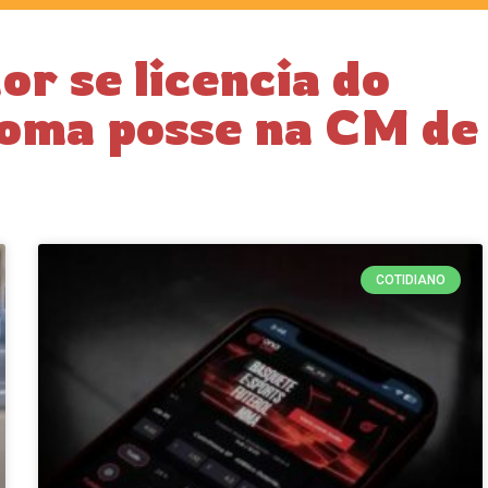
r se licencia do
toma posse na CM de
COTIDIANO