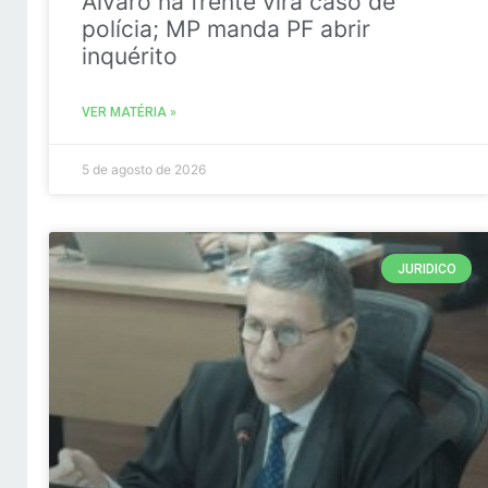
Álvaro na frente vira caso de
polícia; MP manda PF abrir
inquérito
VER MATÉRIA »
5 de agosto de 2026
JURIDICO