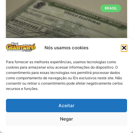
BRASIL
Nós usamos cookies
Para fornecer as melhores experiências, usamos tecnologias como
cookies para armazenar e/ou acessar informações do dispositivo. O
consentimento para essas tecnologias nos permitirá processar dados
Brasil: Policia Federal investiga
como comportamento de navegação ou IDs exclusivos neste site. Não
753 casos de crimes eleitorais
consentir ou retirar o consentimento pode afetar negativamente certos
recursos e funções.
antes das eleições
Aceitar
VER MATÉRIA »
Negar
28 de julho de 2026